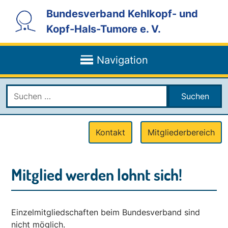
direkt
direkt
direkt
direkt
direkt
Bundesverband Kehlkopf- und
zur
zur
zur
zum
zum
Kopf-Hals-Tumore e. V.
Hauptnavigation
Service-
Suche
Inhalt
Kontaktmenü
Navigation
in
der
Navigation
Fußzeile
Suchen
nach:
Service
Kontakt
Mitgliederbereich
Menu
Mitglied werden lohnt sich!
Einzelmitgliedschaften beim Bundesverband sind
nicht möglich.