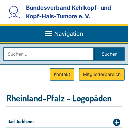
direkt
direkt
direkt
direkt
direkt
Bundesverband Kehlkopf- und
zur
zur
zur
zum
zum
Kopf-Hals-Tumore e. V.
Hauptnavigation
Service-
Suche
Inhalt
Kontaktmenü
Navigation
in
der
Navigation
Fußzeile
Suchen
nach:
Service
Kontakt
Mitgliederbereich
Menu
Rheinland-Pfalz – Logopäden
Bad Dürkheim