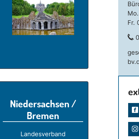
Bür
Mo.
Fr.
0
ges
bv.
ex
Niedersachsen /
Bremen
Landesverband