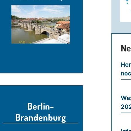
Ne
Her
noc
Was
Berlin-
20
Brandenburg