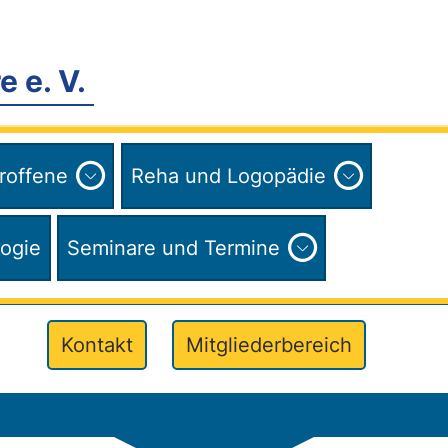
 e. V.
Expand
Expand
troffene
Reha und Logopädie
child
child
menu
menu
Expand
ogie
Seminare und Termine
child
menu
Kontakt
Mitgliederbereich