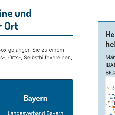
ine und
r Ort
He
he
Box gelangen Sie zu einem
Mär
s-, Orts-, Selbsthilfevereinen,
IBA
BI
Bayern
Landesverband Bayern