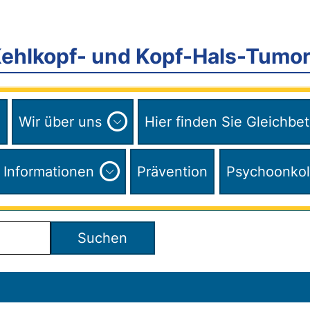
hlkopf- und Kopf-Hals-Tumore
Expand
!
Wir über uns
Hier finden Sie Gleichbe
child
menu
nd
Expand
Informationen
Prävention
Psychoonkol
child
u
menu
Service
Menu