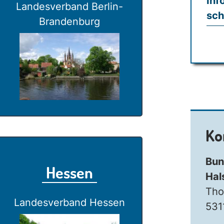
Inf
Landesverband Berlin-
sch
Brandenburg
Ko
Bun
Hessen
Hal
Tho
Landesverband Hessen
531