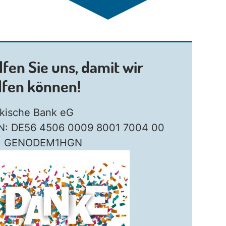
lfen Sie uns, damit wir
lfen können!
kische Bank eG
N: DE56 4506 0009 8001 7004 00
C: GENODEM1HGN