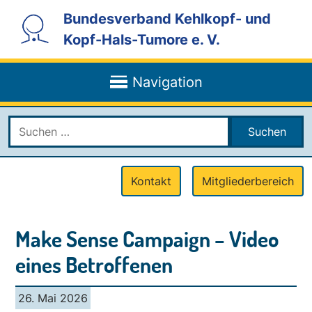
direkt
direkt
direkt
direkt
direkt
Bundesverband Kehlkopf- und
zur
zur
zur
zum
zum
Kopf-Hals-Tumore e. V.
Hauptnavigation
Service-
Suche
Inhalt
Kontaktmenü
Navigation
in
der
Navigation
Fußzeile
Suchen
nach:
Service
Kontakt
Mitgliederbereich
Menu
Make Sense Campaign – Video
eines Betroffenen
26. Mai 2026