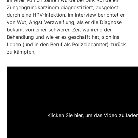
Im Alter von 51 Jahren wurde bei Dirk Rohde ein
Zungengrundkarzinom diagnostiziert, ausgelöst
durch eine HPV-Infektion. Im Interview berichtet er
von Wut, Angst Verzweiflung, als er die Diagnose
bekam, von einer schweren Zeit während der
Behandlung und wie er es geschafft hat, sich ins
Leben (und in den Beruf als Polizeibeamter) zurück
zu kämpfen.
Klicken Sie hier, um das Video zu lade